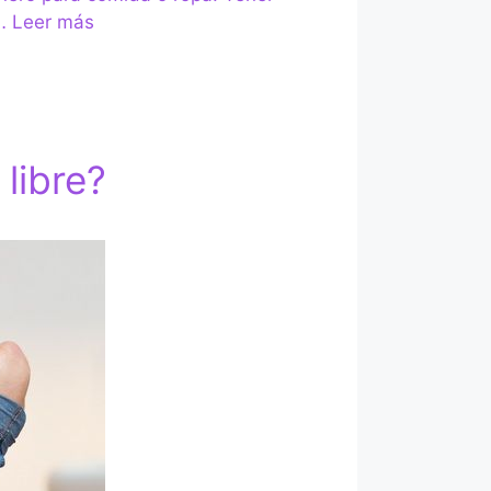
 …
Leer más
libre?