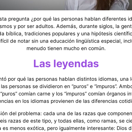
esta pregunta ¿por qué las personas hablan diferentes
smos y por ser adultos. Además, durante siglos, la gen
 bíblica, tradiciones populares y una hipótesis científ
ícil de notar sin una educación lingüística especial, in
menudo tienen mucho en común.
Las leyendas
tó por qué las personas hablan distintos idiomas, una 
 las personas se dividieron en “puros” e “impuros”. Am
s “puros” comían carne y los “impuros” comían órganos in
encias en los idiomas provienen de las diferencias cotid
isión del problema: cada una de las razas que compone
 seis razas de este tipo, y todas ellas, como ramas, se 
 es menos exótica, pero igualmente interesante: Dios divi