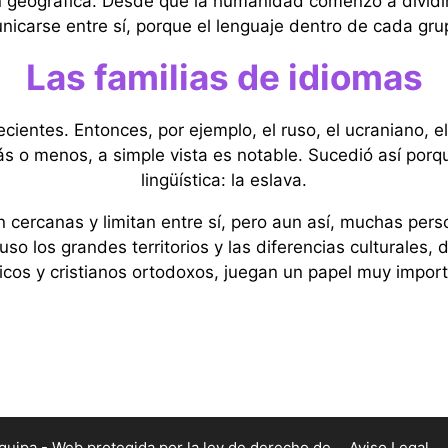
n geográfica. Desde que la humanidad comenzó a dividi
icarse entre sí, porque el lenguaje dentro de cada gru
Las familias de idiomas
ecientes. Entonces, por ejemplo, el ruso, el ucraniano, e
ás o menos, a simple vista es notable. Sucedió así porq
lingüística: la eslava.
 cercanas y limitan entre sí, pero aun así, muchas pers
uso los grandes territorios y las diferencias culturales, 
licos y cristianos ortodoxos, juegan un papel muy import
ipa - Web protegida por la ley de derecho de
Aviso Legal