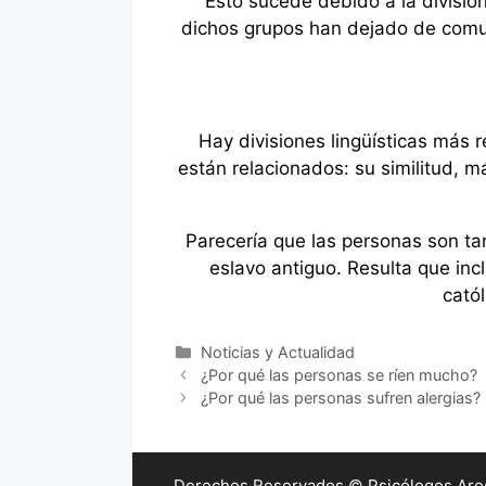
Esto sucede debido a la divisió
dichos grupos han dejado de comun
Hay divisiones lingüísticas más r
están relacionados: su similitud, m
Parecería que las personas son tan
eslavo antiguo. Resulta que incl
cató
Categorías
Noticias y Actualidad
¿Por qué las personas se ríen mucho?
¿Por qué las personas sufren alergias?
Derechos Reservados © Psicólogos Arequ