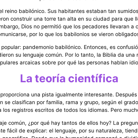
l reino babilónico. Sus habitantes estaban tan sumidos 
on construir una torre tan alta en su ciudad para que lle
 embargo, Dios no permitió que los pecadores llevaran a 
municarse, por lo que los babilonios se vieron obligados
popular: pandemonio babilónico. Entonces, es confusió
ieron su lenguaje común. Por lo tanto, la Biblia da u
pulares arcaicas sobre por qué las personas hablan idi
La teoría científica
 proporciona una pista igualmente interesante. Después 
én se clasifican por familia, rama y grupo, según el grad
os registros escritos de todos los idiomas. Pero mucho
aje común, ¿por qué hay tantos de ellos hoy? La pregu
e fácil de explicar: el lenguaje, por su naturaleza, tie