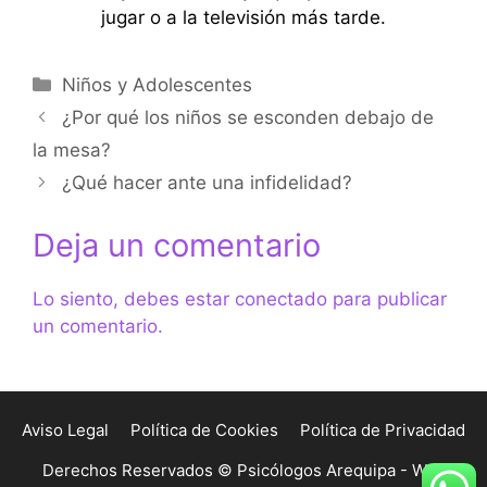
jugar o a la televisión más tarde.
Categorías
Niños y Adolescentes
¿Por qué los niños se esconden debajo de
la mesa?
¿Qué hacer ante una infidelidad?
Deja un comentario
Lo siento, debes estar
conectado
para publicar
un comentario.
Aviso Legal
Política de Cookies
Política de Privacidad
Derechos Reservados © Psicólogos Arequipa - Web