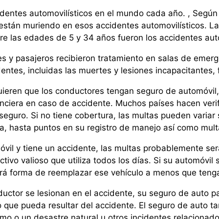
identes automovilísticos en el mundo cada año. , Según
stán muriendo en esos accidentes automovilísticos. La 
re las edades de 5 y 34 años fueron los accidentes auto
 y pasajeros recibieron tratamiento en salas de emerge
entes, incluidas las muertes y lesiones incapacitantes, f
uieren que los conductores tengan seguro de automóvil, 
anciera en caso de accidente. Muchos países hacen verif
guro. Si no tiene cobertura, las multas pueden variar 
a, hasta puntos en su registro de manejo así como mult
vil y tiene un accidente, las multas probablemente ser
tivo valioso que utiliza todos los días. Si su automóvil
rá forma de reemplazar ese vehículo a menos que teng
ductor se lesionan en el accidente, su seguro de auto 
io que pueda resultar del accidente. El seguro de auto 
mo o un desastre natural u otros incidentes relacionado